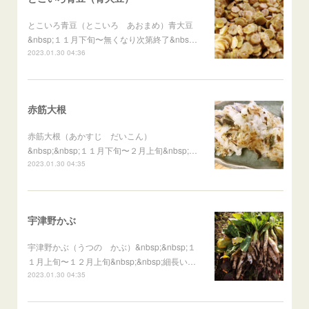
とこいろ青豆（とこいろ あおまめ）青大豆
&nbsp;１１月下旬〜無くなり次第終了&nbs…
2023.01.30 04:36
赤筋大根
赤筋大根（あかすじ だいこん）
&nbsp;&nbsp;１１月下旬〜２月上旬&nbsp;…
2023.01.30 04:35
宇津野かぶ
宇津野かぶ（うつの かぶ）&nbsp;&nbsp;１
１月上旬〜１２月上旬&nbsp;&nbsp;細長い…
2023.01.30 04:35