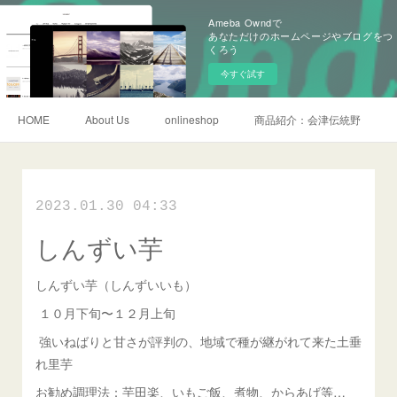
Ameba Owndで
あなただけのホームページやブログをつ
くろう
今すぐ試す
HOME
About Us
onlineshop
商品紹介：会津伝統野菜
2023.01.30 04:33
しんずい芋
しんずい芋（しんずいいも）
１０月下旬〜１２月上旬
強いねばりと甘さが評判の、地域で種が継がれて来た土垂
れ里芋
お勧め調理法：芋田楽、いもご飯、煮物、からあげ等…