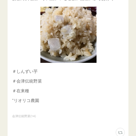
＃しんずい芋
＃会津伝統野菜
＃在来種
”リオリコ農園
会津伝統野菜
(
14
)