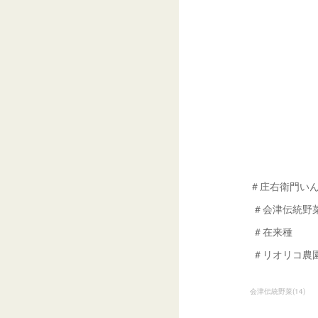
＃庄右衛門い
＃会津伝統野
＃在来種
＃リオリコ農
会津伝統野菜
(
14
)