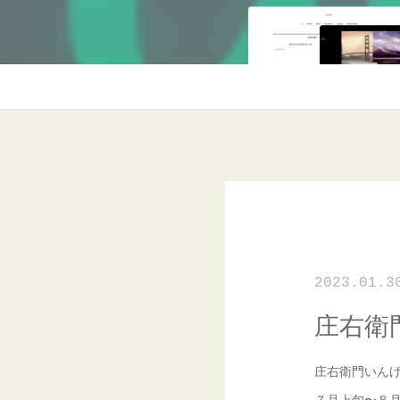
2023.01.3
庄右衛
庄右衛門いん
７月上旬〜８