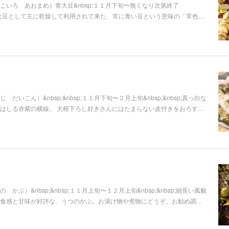
こいろ あおまめ）青大豆&nbsp;１１月下旬〜無くなり次第終了
sp;青大豆として主に乾燥して利用されて来た、常に青い豆という意味の「常色…
だいこん）&nbsp;&nbsp;１１月下旬〜２月上旬&nbsp;&nbsp;真っ白な
はしる赤紫の横線。 大根下ろし好きさんにはたまらない皮付きをおろす…
かぶ）&nbsp;&nbsp;１１月上旬〜１２月上旬&nbsp;&nbsp;細長い風貌
食感と甘味が好評な、うつのかぶ。お漬け物や煮物にどうぞ。お勧め調…