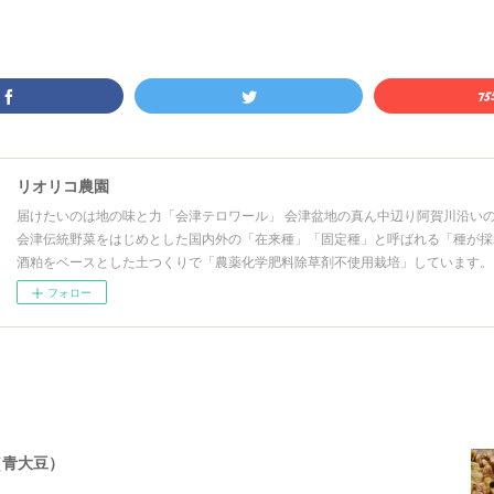
リオリコ農園
届けたいのは地の味と力「会津テロワール」 会津盆地の真ん中辺り阿賀川沿い
会津伝統野菜をはじめとした国内外の「在来種」「固定種」と呼ばれる「種が採
酒粕をベースとした土つくりで「農薬化学肥料除草剤不使用栽培」しています。
フォロー
（青大豆）