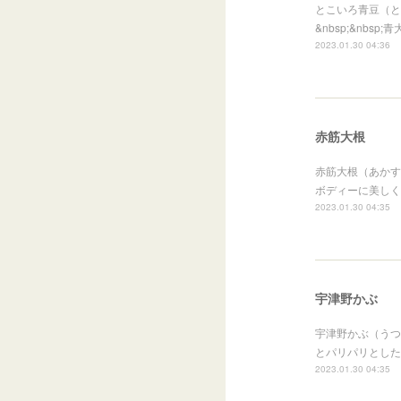
とこいろ青豆（と
&nbsp;&nb
2023.01.30 04:36
赤筋大根
赤筋大根（あかすじ 
ボディーに美しく
2023.01.30 04:35
宇津野かぶ
宇津野かぶ（うつの 
とパリパリとした
2023.01.30 04:35