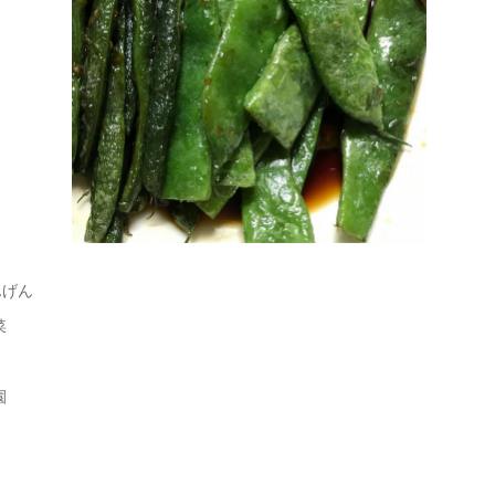
んげん
菜
園