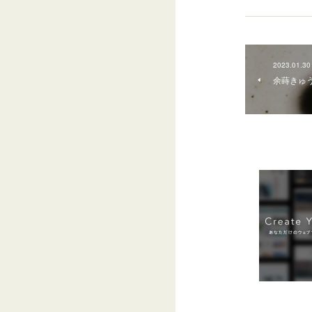
2023.01.30
余蒔きゅ