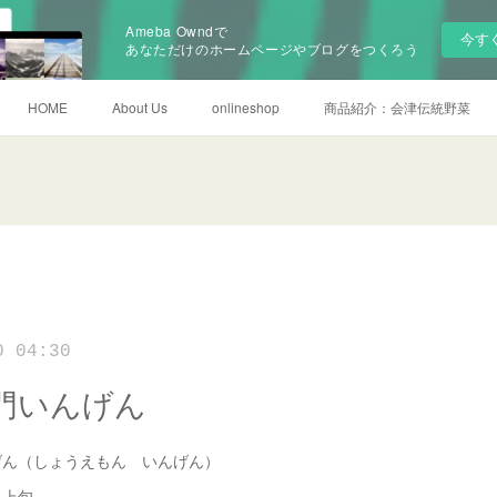
Ameba Owndで
今す
あなただけのホームページやブログをつくろう
HOME
About Us
onlineshop
商品紹介：会津伝統野菜
0 04:30
門いんげん
げん（しょうえもん いんげん）
月上旬