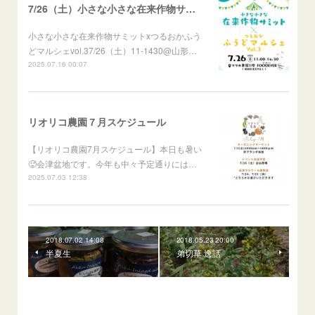
7/26（土）小さな小さな在来作物サミットXつるおかふうどマルシェ
小さな小さな在来作物サミットxつるおかふう
どマルシェvol.37/26（土）11-1430@山形…
2025.07.16 00:07
リオリコ農園７月スケジュール
【リオリコ農園7月スケジュール】本日も暑い
🥵会津盆地です。今年も中々予定通りには…
2025.07.03 12:38
2018.07.02 14:08
2018.05.23 20:00
半夏生
弟切草 逸話