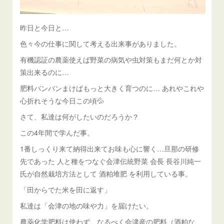
昨日と今日と…
色々今の仕事に関して考える出来事がありました。
有機認証の農薬使えば野菜の病気や虫対策もまだ何とか対
策出来るのに…
肥料バンバンまけばもっと大きく育つのに… あれやこれや
心折れそうな今日この頃💦
さて、私達は何がしたいのだろうか？
この4年間で学んだ事。
1番しっくり来て納得出来てお味も心に響く…旦那の研修
先であった 人と種をつなぐ会津伝統野菜 会長 長谷川純一
氏が自然栽培方法として 酒粕堆肥 を利用している事。
「田からでた米を田に返す」
私達は「会津の地の味や力」を届けたい。
農薬化学肥料は使わず、なるべく会津産の肥料（酒粕な