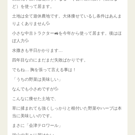
ど）を使って居ます。
土地は全て遊休農地です。大体痩せているし条件はあんま
りよくありません💦
小さな中古トラクター🚜を今年から使って居ます。後はほ
ぼ人力💦
水撒きも半日かかります…
四年目なのにまだまだ失敗ばかりです。
でもね… 胸を張って言える事は！
「うちの野菜は美味しい」
なんでも小さめですが💦
こんなに痩せた土地で、
草に揉まれても強くしっかりと根付いた野菜やハーブは本
当に美味しいのです。
まさに「会津テロワール」
沢山の方々に届けたい。