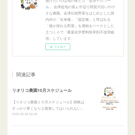
届けたいのは地の味と力「会津テロワー
ル」 会津盆地の真ん中辺り阿賀川沿いの小
さな農園。会津伝統野菜をはじめとした国
内外の「在来種」「固定種」と呼ばれる
「種が採れる野菜」を酒粕をベースとした
土つくりで「農薬化学肥料除草剤不使用栽
培」しています。
フォロー
関連記事
リオリコ農園10月スケジュール
【リオリコ農園１０月スケジュール】朝晩は
すっかり寒くなり上着無しではいられない…
2025.09.29 02:26