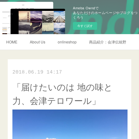
Ameba Owndで
あなただけのホームページやブログをつ
くろう
今すぐ試す
HOME
About Us
onlineshop
商品紹介：会津伝統野菜
2018.06.19 14:17
「届けたいのは 地の味と
力、会津テロワール」