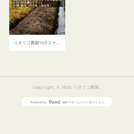
リオリコ農園10月スケジュール
Copyright ©
2026
リオリコ農園
.
Powered by
無料でホームページをつくろう
AmebaOwnd
フォロー