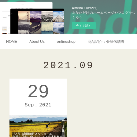
Ameba Owndで
あなただけのホームページやブログをつ
くろう
今すぐ試す
HOME
About Us
onlineshop
商品紹介：会津伝統野菜
2021
.
09
29
Sep
2021