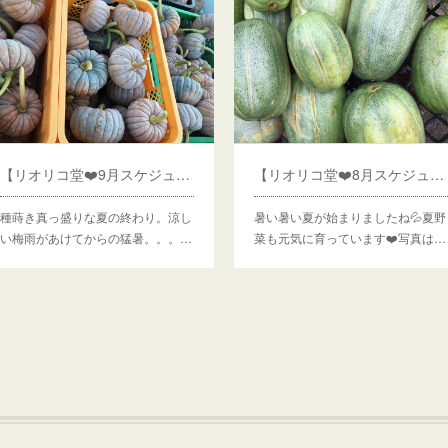
【リオリコ堂❤️9月スケジュール】
【リオリコ堂❤️8月スケジュール】
種蒔き真っ盛りな夏の終わり。涼し
暑い暑い夏が始まりましたね💦夏野
い梅雨があけてからの猛暑。。。…
菜も元気に育っています❤️写真は…