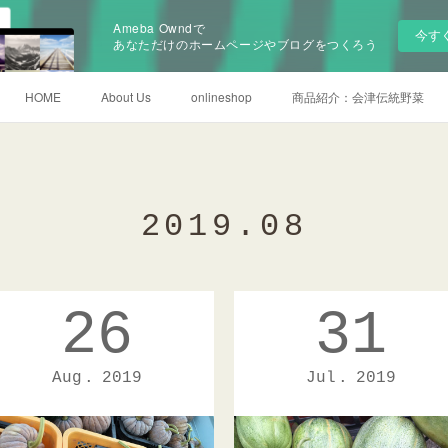
Ameba Owndで
今す
あなただけのホームページやブログをつくろう
HOME
About Us
onlineshop
商品紹介：会津伝統野菜
2019
.
08
26
31
Aug
2019
Jul
2019