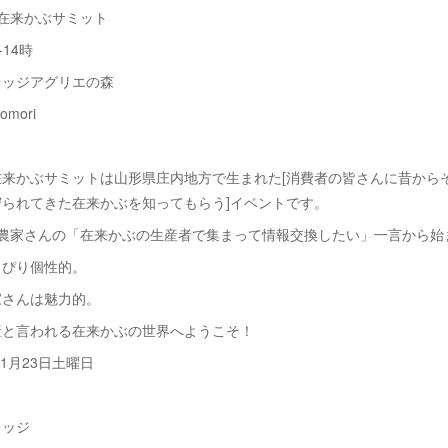
在来かぶサミット
-14時
レッジアグリエの森
omori
在来かぶサミットは山形県庄内地方で生まれた[消費者の皆さんに昔から
られてきた在来かぶを知ってもらう]イベントです。
ぶ農家さんの「在来かぶの生産者で集まって情報交換したい」一言から始
っぴり個性的。
家さんは魅力的。
産と言われる在来かぶの世界へようこそ！
11月23日土曜日
レッジ