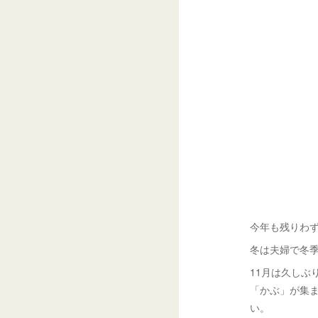
今年も残りわず
冬は夫婦で冬季
11月は久し
「かぶ」が集
い。