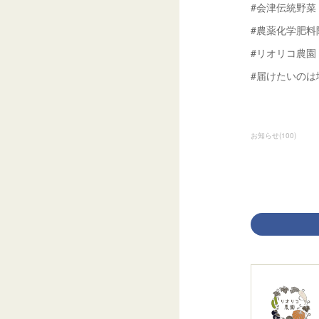
#会津伝統野菜
#農薬化学肥料
#リオリコ農園
#届けたいのは
お知らせ
(
100
)