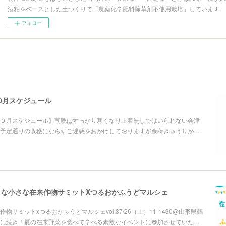
酒粕をベースとした土つくりで「農薬化学肥料除草剤不使用栽培」しています。
フォロー
0月スケジュール
０月スケジュール】朝晩はすっかり寒くなり上着無しではいられない会津
予定通りの収穫にならずご迷惑をおかけしておりますが余蒔きゅうりが…
小さな小さな在来作物サミットXつるおかふうどマルシェ
物サミットxつるおかふうどマルシェvol.37/26（土）11-1430@山形県鶴
に続き！夏の在来野菜を食べて学べる素敵なイベントに参加させていた…