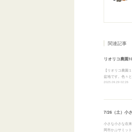
関連記事
リオリコ農園1
【リオリコ農園１
盆地です。色々と
2025.09.29 02:26
7/26（土）
小さな小さな在来作
岡市かぶサミット