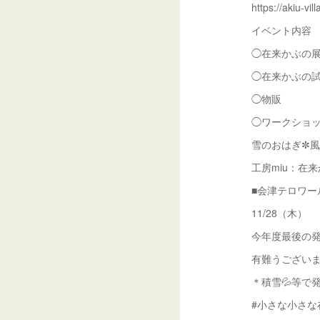
https://akiu-vill
イベント内容
◯在来かぶの展
◯在来かぶの試
◯物販
◯ワークショ
雪のおはぎ✼
工房miu：在
■会津テロワー
11/28（木）
今年度最後の
有難うござい
＊積雪💦等で
#小さな小さな