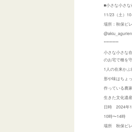
■小さな小さな
11/23（土）10
場所：秋保ビ
@akiu_agurien
**********
小さな小さな
のお宅で種を守
1人の在来か
形や味はちょ
作っている農
生きた文化遺
日時 2024年
10時〜14時
場所 秋保ビ