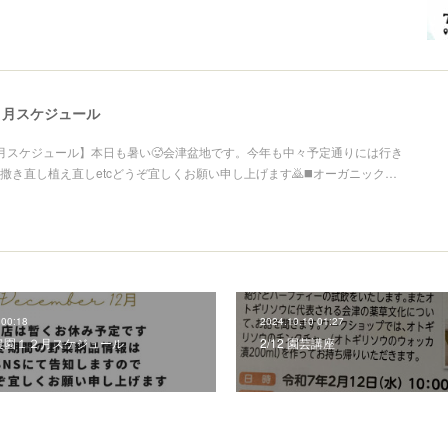
７月スケジュール
月スケジュール】本日も暑い🥵会津盆地です。今年も中々予定通りには行き
撒き直し植え直しetcどうぞ宜しくお願い申し上げます🙇◼️オーガニック…
 00:18
2024.10.10 01:27
農園１２月スケジュール
2/12 園芸講座