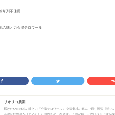
除草剤不使用
地の味と力会津テロワール
リオリコ農園
届けたいのは地の味と力「会津テロワール」 会津盆地の真ん中辺り阿賀川沿い
会津伝統野菜をはじめとした国内外の「在来種」「固定種」と呼ばれる「種が採