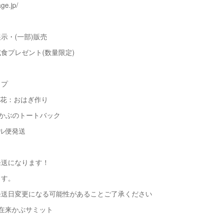
age.jp/
示・(一部)販売
食プレゼント(数量限定)
ップ
風花：おはぎ作り
来かぶのトートバック
ル便発送
発送になります！
ます。
発送日変更になる可能性があることご了承ください
在来かぶサミット