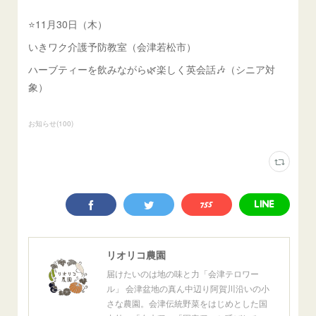
⭐️11月30日（木）
いきワク介護予防教室（会津若松市）
ハーブティーを飲みながら🌿楽しく英会話🎶（シニア対
象）
お知らせ
(
100
)
リオリコ農園
届けたいのは地の味と力「会津テロワー
ル」 会津盆地の真ん中辺り阿賀川沿いの小
さな農園。会津伝統野菜をはじめとした国