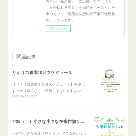
内外の「在来種」「固定種」と呼ばれる
「種が採れる野菜」を酒粕をベースとした
土つくりで「農薬化学肥料除草剤不使用栽
培」しています。
フォロー
関連記事
リオリコ農園10月スケジュール
【リオリコ農園１０月スケジュール】朝晩は
すっかり寒くなり上着無しではいられない…
2025.09.29 02:26
7/26（土）小さな小さな在来作物サミットXつるおかふうどマルシェ
小さな小さな在来作物サミットxつるおかふう