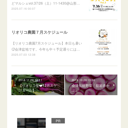
どマルシェvol.37/26（土）11-1430@山形…
2025.07.16 00:07
リオリコ農園７月スケジュール
【リオリコ農園7月スケジュール】本日も暑い
🥵会津盆地です。今年も中々予定通りには…
2025.07.03 12:38
2018.11.29 12:11
2018.10.28 13:00
【リオリコ堂❤️12月スケ
会津伝統野菜「舘岩赤か
ジュール】
ぶ」
PR