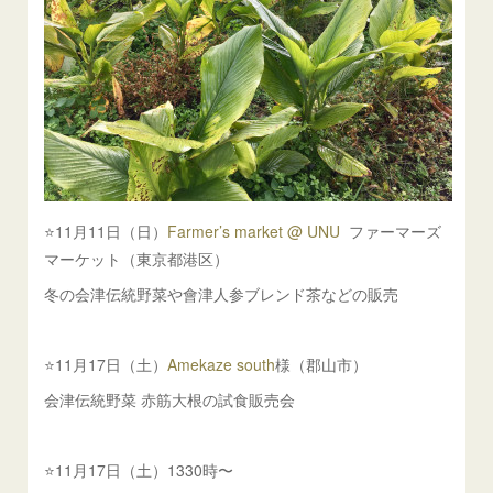
⭐️11月11日（日）
Farmer’s market @ UNU
ファーマーズ
マーケット（東京都港区）
冬の会津伝統野菜や會津人参ブレンド茶などの販売
⭐️11月17日（土）
Amekaze south
様（郡山市）
会津伝統野菜 赤筋大根の試食販売会
⭐️11月17日（土）1330時〜