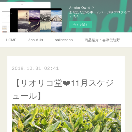
Ameba Owndで
あなただけのホームページやブログをつ
くろう
今すぐ試す
HOME
About Us
onlineshop
商品紹介：会津伝統野菜
2018.10.31 02:41
【リオリコ堂❤️11月スケジ
ュール】