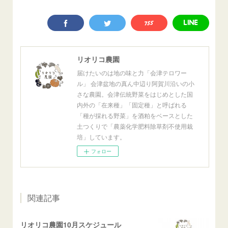
リオリコ農園
届けたいのは地の味と力「会津テロワー
ル」 会津盆地の真ん中辺り阿賀川沿いの小
さな農園。会津伝統野菜をはじめとした国
内外の「在来種」「固定種」と呼ばれる
「種が採れる野菜」を酒粕をベースとした
土つくりで「農薬化学肥料除草剤不使用栽
培」しています。
フォロー
関連記事
リオリコ農園10月スケジュール