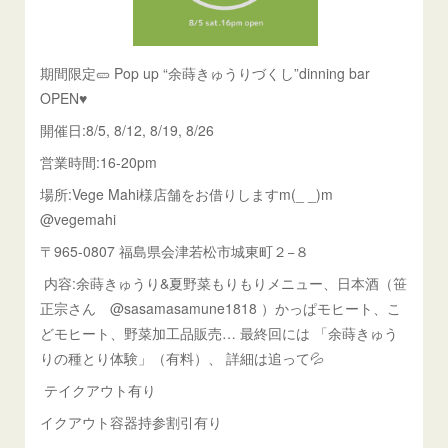
期間限定🥒 Pop up “余蒔きゅうりづくし”dinning bar
OPEN♥
開催日:8/5, 8/12, 8/19, 8/26
営業時間:16-20pm
場所:Vege Mahi様店舗をお借りしますm(_ _)m
@vegemahi
〒965-0807 福島県会津若松市城東町２−８
内容:余蒔きゅうり&夏野菜もりもりメニュー、日本酒（笹
正宗さん @sasamasamune1818 ）かっぱモヒート、こ
どモヒート、野菜加工品販売… 最終回には 「余蒔きゅう
りの種とり体験」（有料）、 詳細は追って💦
テイクアウト有り
イクアウト容器持参割引有り