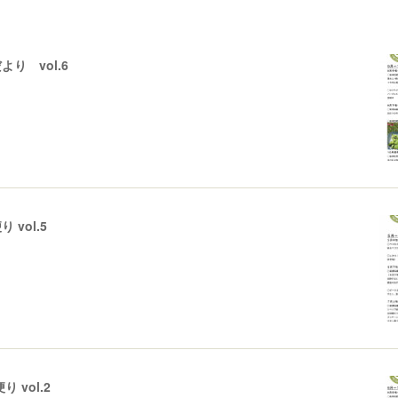
り vol.6
vol.5
 vol.2