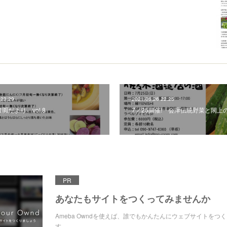
 23:29
2021.06.26 22:25
園だより vol.8
7／25開催!『会津伝統野菜と閖上
PR
あなたもサイトをつくってみませんか
Ameba Owndを使えば、誰でもかんたんにウェブサイトをつ
す。