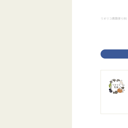
リオリコ農園便り
(
6
)