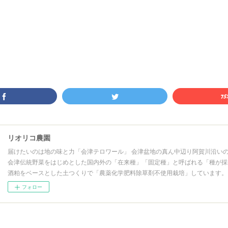
リオリコ農園
届けたいのは地の味と力「会津テロワール」 会津盆地の真ん中辺り阿賀川沿い
会津伝統野菜をはじめとした国内外の「在来種」「固定種」と呼ばれる「種が採
酒粕をベースとした土つくりで「農薬化学肥料除草剤不使用栽培」しています。
フォロー