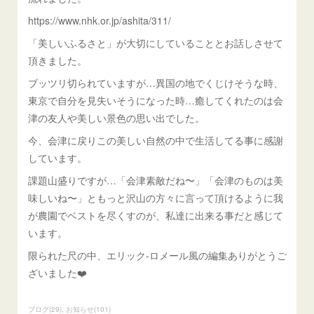
https://www.nhk.or.jp/ashita/311/
「美しいふるさと」が大切にしていることとお話しさせて
頂きました。
ブッツリ切られていますが…異国の地でくじけそうな時、
東京で自分を見失いそうになった時…癒してくれたのは会
津の友人や美しい景色の思い出でした。
今、会津に戻りこの美しい自然の中で生活してる事に感謝
しています。
課題山盛りですが…「会津素敵だね〜」「会津のものは美
味しいね〜」ともっと沢山の方々に言って頂けるように我
が農園でベストを尽くすのが、私達に出来る事だと感じて
います。
限られた尺の中、エリック-ロメール風の編集ありがとうご
ざいました❤️
ブログ
(
29
)
お知らせ
(
101
)