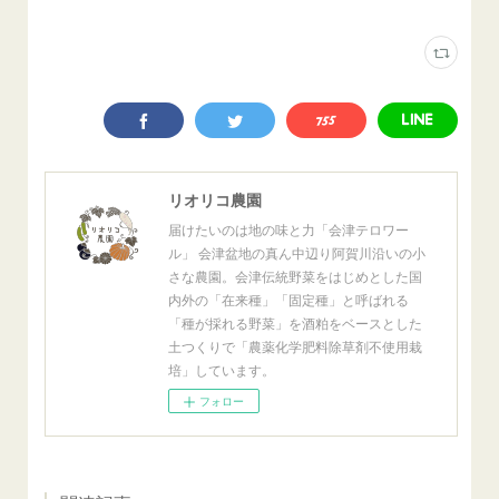
リオリコ農園
届けたいのは地の味と力「会津テロワー
ル」 会津盆地の真ん中辺り阿賀川沿いの小
さな農園。会津伝統野菜をはじめとした国
内外の「在来種」「固定種」と呼ばれる
「種が採れる野菜」を酒粕をベースとした
土つくりで「農薬化学肥料除草剤不使用栽
培」しています。
フォロー